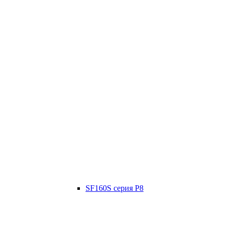
SF160S серия P8