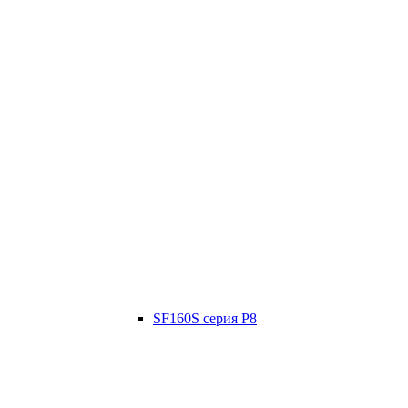
SF160S серия P8