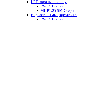
LED экраны на стену
RW64B серия
ML P1.25 SMD серия
Видеостены 4К формат 21:9
RW64B серия