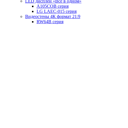
LED дисплей «Всё в одном»
A105COB серия
LG LAEC-015 серия
Видеостены 4К формат 21:9
RW64B серия