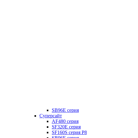
SB96E серия
Суперсайт
AF480 серия
SF320E серия
SF160S серия P8
SB96E серия