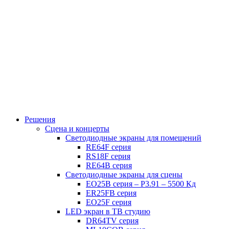
Решения
Сцена и концерты
Светодиодные экраны для помещений
RE64F серия
RS18F серия
RE64B серия
Светодиодные экраны для сцены
EO25B серия – P3.91 – 5500 Кд
ER25FB серия
EO25F серия
LED экран в ТВ студию
DR64TV серия