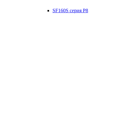
SF160S серия P8