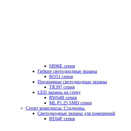
SB96E серия
Гибкие светодиодные экраны
RO51 серия
Прозрачные светодиодные экраны
TR397 серия
LED экраны на стену
RW64B серия
ML P1.25 SMD серия
Спорт комплексы. Стадионы.
Светодиодные экраны для помещений
RE64F серия