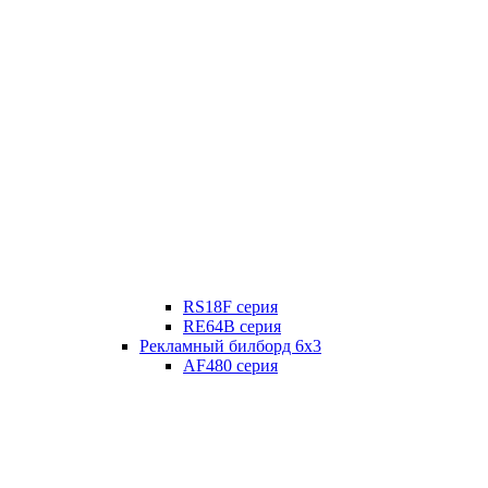
RS18F серия
RE64B серия
Рекламный билборд 6х3
AF480 серия