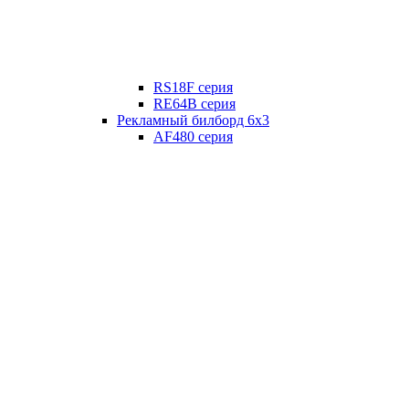
RS18F серия
RE64B серия
Рекламный билборд 6х3
AF480 серия