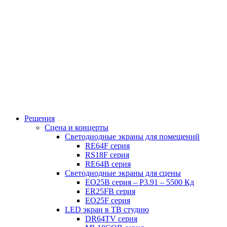
Решения
Сцена и концерты
Светодиодные экраны для помещений
RE64F серия
RS18F серия
RE64B серия
Светодиодные экраны для сцены
EO25B серия – P3.91 – 5500 Кд
ER25FB серия
EO25F серия
LED экран в ТВ студию
DR64TV серия