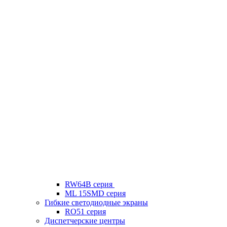
RW64B серия
ML 15SMD серия
Гибкие светодиодные экраны
RO51 серия
Диспетчерские центры