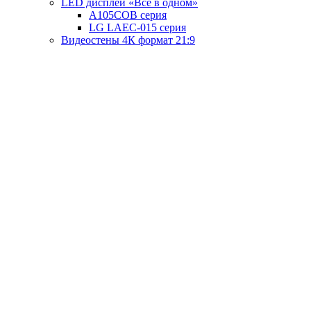
LED дисплей «Всё в одном»
A105COB серия
LG LAEC-015 серия
Видеостены 4К формат 21:9