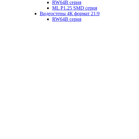
RW64B серия
ML P1.25 SMD серия
Видеостены 4К формат 21:9
RW64B серия