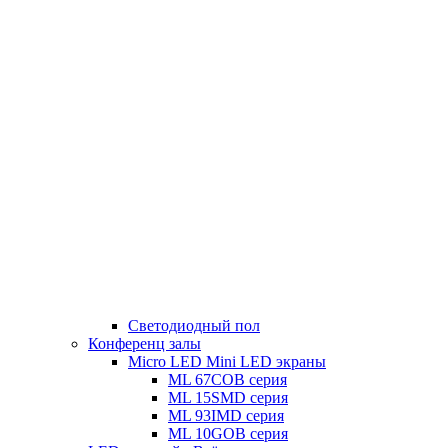
Светодиодный пол
Конференц залы
Micro LED Mini LED экраны
ML 67COB серия
ML 15SMD серия
ML 93IMD серия
ML 10GOB серия