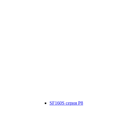
SF160S серия P8