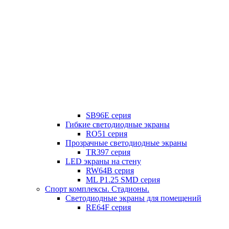
SB96E серия
Гибкие светодиодные экраны
RO51 серия
Прозрачные светодиодные экраны
TR397 серия
LED экраны на стену
RW64B серия
ML P1.25 SMD серия
Спорт комплексы. Стадионы.
Светодиодные экраны для помещений
RE64F серия