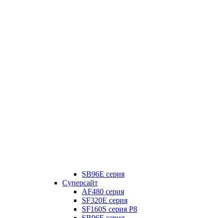
SB96E серия
Суперсайт
AF480 серия
SF320E серия
SF160S серия P8
SB96E серия