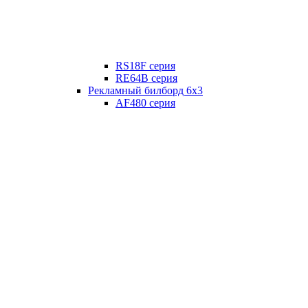
RS18F серия
RE64B серия
Рекламный билборд 6х3
AF480 серия