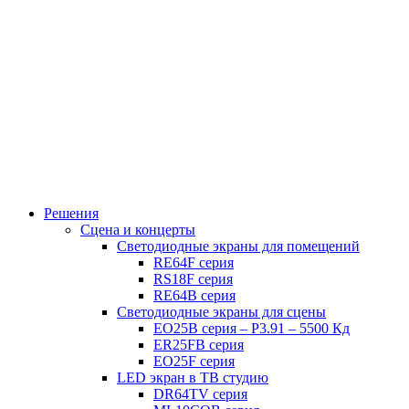
Решения
Сцена и концерты
Светодиодные экраны для помещений
RE64F серия
RS18F серия
RE64B серия
Светодиодные экраны для сцены
EO25B серия – P3.91 – 5500 Кд
ER25FB серия
EO25F серия
LED экран в ТВ студию
DR64TV серия