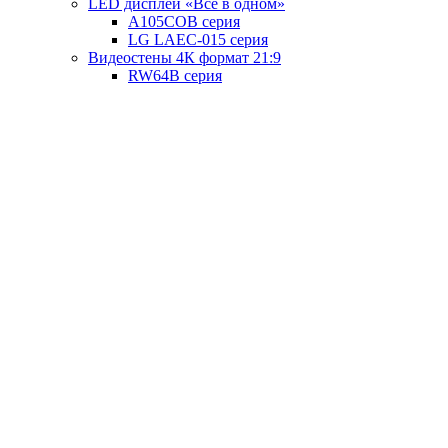
LED дисплей «Всё в одном»
A105COB серия
LG LAEC-015 серия
Видеостены 4К формат 21:9
RW64B серия