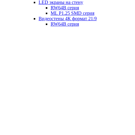
LED экраны на стену
RW64B серия
ML P1.25 SMD серия
Видеостены 4К формат 21:9
RW64B серия