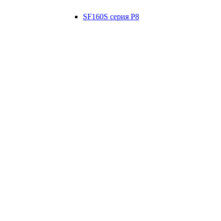
SF160S серия P8