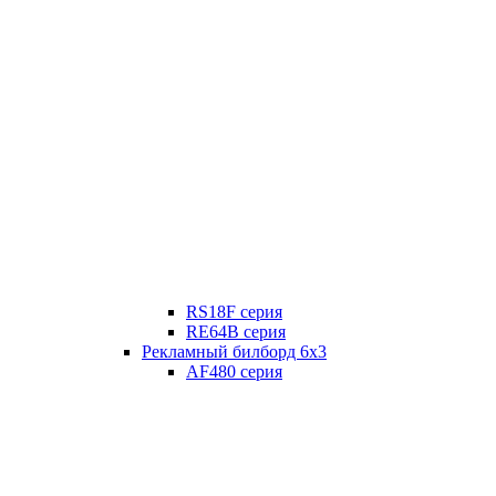
RS18F серия
RE64B серия
Рекламный билборд 6х3
AF480 серия