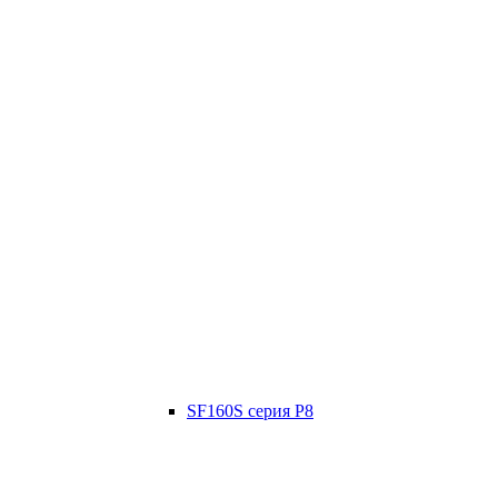
SF160S серия P8