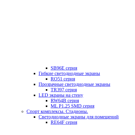
SB96E серия
Гибкие светодиодные экраны
RO51 серия
Прозрачные светодиодные экраны
TR397 серия
LED экраны на стену
RW64B серия
ML P1.25 SMD серия
Спорт комплексы. Стадионы.
Светодиодные экраны для помещений
RE64F серия