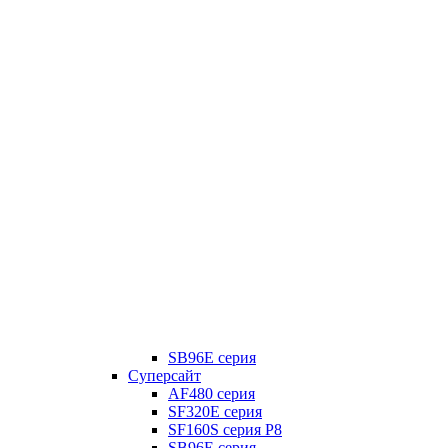
SB96E серия
Суперсайт
AF480 серия
SF320E серия
SF160S серия P8
SB96E серия