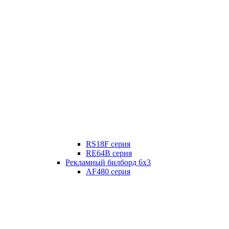
RS18F серия
RE64B серия
Рекламный билборд 6х3
AF480 серия