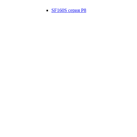
SF160S серия P8