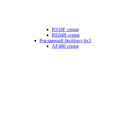
RS18F серия
RE64B серия
Рекламный билборд 6х3
AF480 серия