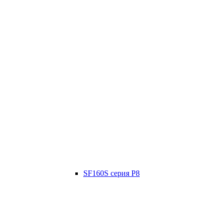
SF160S серия P8