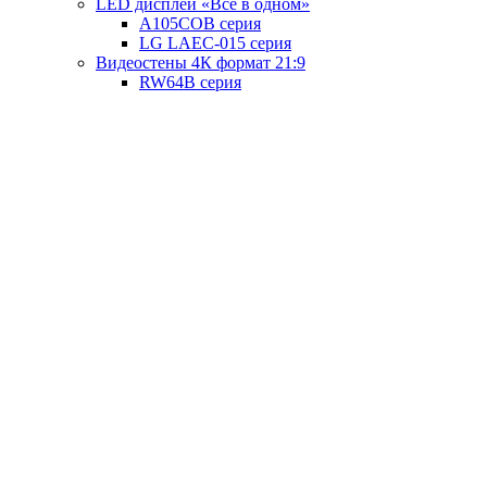
LED дисплей «Всё в одном»
A105COB серия
LG LAEC-015 серия
Видеостены 4К формат 21:9
RW64B серия