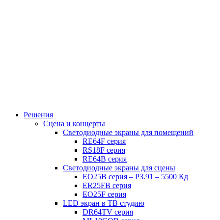
Решения
Сцена и концерты
Светодиодные экраны для помещений
RE64F серия
RS18F серия
RE64B серия
Светодиодные экраны для сцены
EO25B серия – P3.91 – 5500 Кд
ER25FB серия
EO25F серия
LED экран в ТВ студию
DR64TV серия