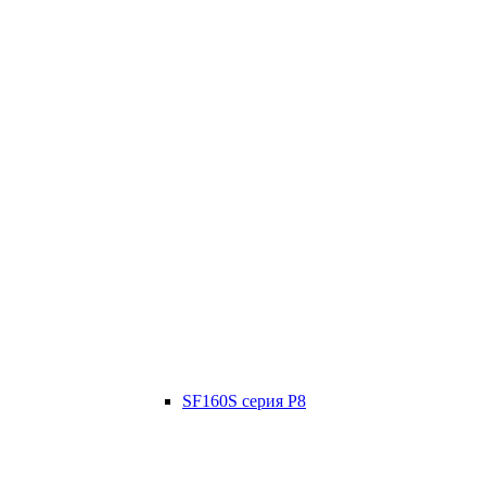
SF160S серия P8