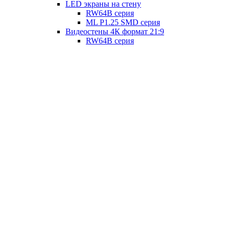
LED экраны на стену
RW64B серия
ML P1.25 SMD серия
Видеостены 4К формат 21:9
RW64B серия